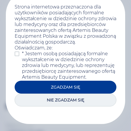
Strona internetowa przeznaczona dla
użytkowników posiadających formalne
wykształcenie w dziedzinie ochrony zdrowia
lub medycyny oraz dla przedsiębiorców
zainteresowanych ofertą Artemis Beauty
Equipment Polska w związku z prowadzoną
działalnością gospodarczą.
Oświadczam, że:
* Jestem osobą posiadającą formalne
wykształcenie w dziedzinie ochrony
zdrowia lub medycyny, lub reprezentuję
przedsiębiorcę zainteresowanego ofertą
Artemis Beauty Equipment.
ZGADZAM SIĘ
NIE ZGADZAM SIĘ
POROZMAWIAJMY
ZADZWOŃ