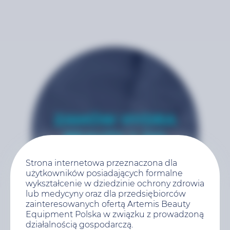
ZAMÓW HYDRA
BEAUTY 2 DO
SWOJEGO
Strona internetowa przeznaczona dla
SALONU
użytkowników posiadających formalne
wykształcenie w dziedzinie ochrony zdrowia
WPROWADŹ WODOROWE
lub medycyny oraz dla przedsiębiorców
OCZYSZCZANIE TWARZY I
zainteresowanych ofertą Artemis Beauty
KOMPLEKSOWĄ
Equipment Polska w związku z prowadzoną
HYDRABRAZJĘ DO OFERTY –
działalnością gospodarczą.