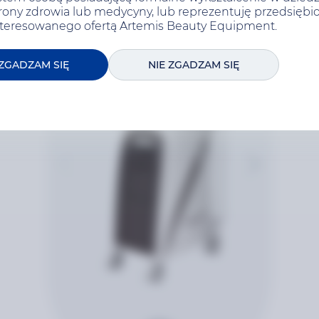
ony zdrowia lub medycyny, lub reprezentuję przedsiębi
nteresowanego ofertą Artemis Beauty Equipment.
ZGADZAM SIĘ
NIE ZGADZAM SIĘ