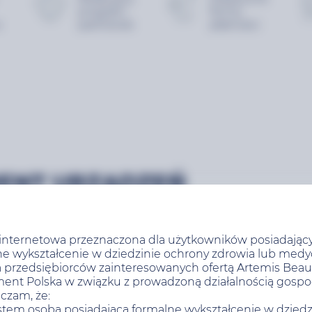
program
formy
w
partnerski
płatności
MENT URZĄDZEŃ
 MOŻLIWOŚCI!
 internetowa przeznaczona dla użytkowników posiadając
ne wykształcenie w dziedzinie ochrony zdrowia lub medy
a przedsiębiorców zainteresowanych ofertą Artemis Beau
ent Polska w związku z prowadzoną działalnością gospo
czam, że:
stem osobą posiadającą formalne wykształcenie w dziedz